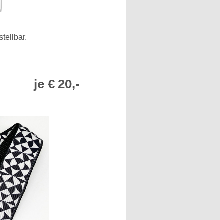
n
tellbar.
 20,-