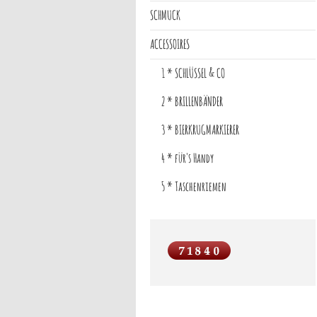
SCHMUCK
ACCESSOIRES
1 * SCHLÜSSEL & CO
2 * BRILLENBÄNDER
3 * BIERKRUGMARKIERER
4 * für's Handy
5 * Taschenriemen