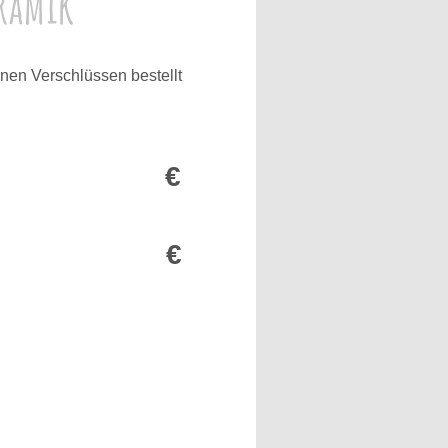
eramik
en Verschlüssen bestellt
änder
€
€